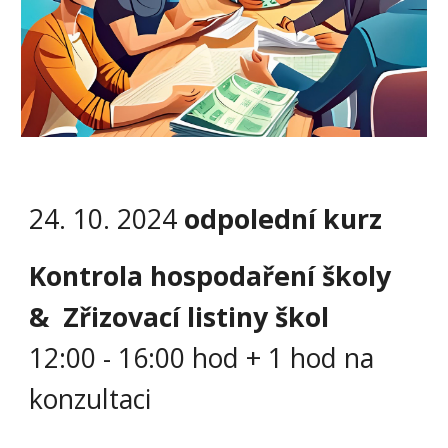
24. 10. 2024
odpolední
kurz
Kontrola hospodaření školy
&
Z
řizovací listiny škol
12:00 - 1
6
:00 hod + 1 hod na
konzultaci