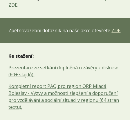
ZDE
.
Zpětnovazební dotazník na naše akce otevřete
ZDE
.
Ke stažení:
Prezentace ze setkání doplněná o závěry z diskuse
(60+ slajdů).
Kompletní report PAQ pro region ORP Mladá
Boleslav - Výzvy a možnosti zlepšení a doporučení
pro vzdělávání a sociální situaci v regionu (64 stran
textu).