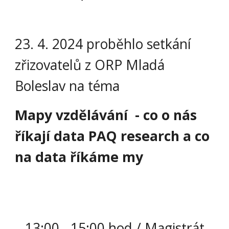
23. 4. 2024 proběh
lo
setkání
zřizovatelů z ORP M
ladá
Boleslav
na téma
Mapy vzdělávání - co o nás
říkají data PAQ research a co
na data říkáme my
13:00 - 15:00 hod / Magistrát