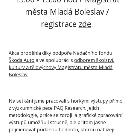
města Mladá Boleslav
/
registrace
zde
.
Akce proběhla díky podpoře
Nadačního fondu
Škoda Auto
a ve spolupráci s
odborem školství,
kultury a tělovýchovy Magistrátu města Mladá
Boleslav
.
Na setkání jsme pracovali s horkými výstupy přímo
z výzkumnické pece PAQ Research. Jejich
metodologie, práce se zdroji a grafické zpracování
výstupů umožňují stručně, ale přitom jasně
pojmenovat přidanou hodnotu, kterou nabízejí