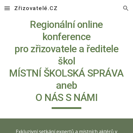
Zřizovatelé.CZ
Skip to main content
Skip to navigation
Regionální online
konference
pro zřizovatele a ředitele
škol
MÍSTNÍ ŠKOLSKÁ SPRÁVA
aneb
O NÁS S NÁMI
Exkluzivní setkání expertů a místních aktérů v