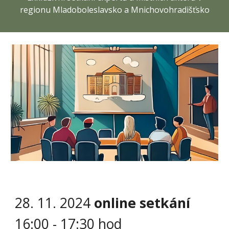
regionu Mladoboleslavsko a Mnichovohradišťsko
28
.
11
. 2024
online setkání
1
6
:00 - 1
7
:
3
0 hod