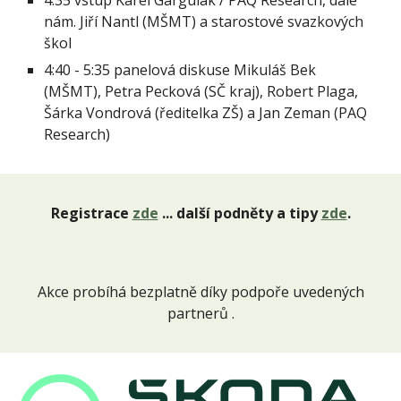
4:35 vstup Karel Gargulák / PAQ Research, dále
nám. Jiří Nantl (MŠMT) a starostové svazkových
škol
4:40 - 5:35 panelová diskuse Mikuláš Bek
(MŠMT), Petra Pecková (SČ kraj), Robert Plaga,
Šárka Vondrová (ředitelka ZŠ) a Jan Zeman (PAQ
Research)
Registrace
zde
... další
p
odněty a tipy
zde
.
Akce probíh
á
bezplatně díky podpoře uvedených
partnerů .