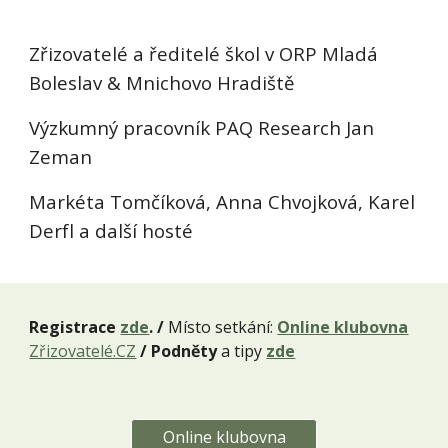
Zřizovatelé a ředitelé škol v ORP Mladá
Boleslav & Mnichovo Hradiště
Výzkumný pracovník PAQ Research Jan
Zeman
Markéta Tomčíková, Anna Chvojková, Karel
Derfl a další hosté
Registrace
zde
. /
Místo setkání:
Online klubovna
Zřizovatelé.CZ
/ Podněty
a tipy
zde
Online klubovna