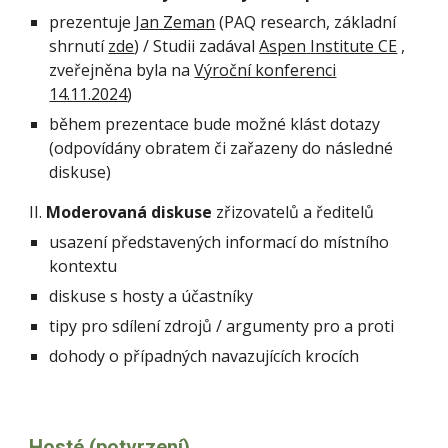
prezentuje
Jan Zeman
(PAQ research, základní
shrnutí
zde
) / Studii zadával
A
spen
I
nstitute CE
,
zveřejněna byla na
Výroční konferenci
14.11.2024
)
během prezentace bude možné klást dotazy
(odpovídány obratem či zařazeny do následné
diskuse)
II.
Moderovaná diskuse
zřizovatelů a ředitelů
usazení představených informací do místního
kontextu
diskuse s hosty a účastníky
tipy pro sdílení zdrojů / argumenty pro a proti
dohody o případných navazujících krocích
Hosté (potvrzení)